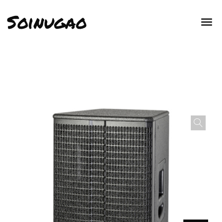
Soinugao