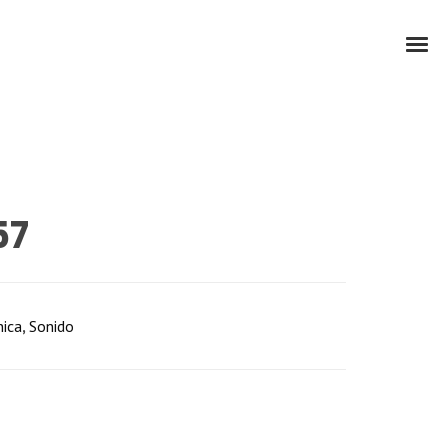
57
nica
,
Sonido