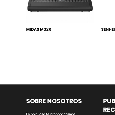
LEER MÁS
MIDAS M32R
SENHEI
SOBRE NOSOTROS
PUB
REC
En Soinugao te proporcionamos