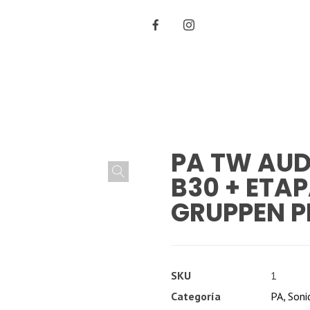
PA TW AUD
B30 + ETA
GRUPPEN P
SKU
1
Categoría
PA
,
Soni